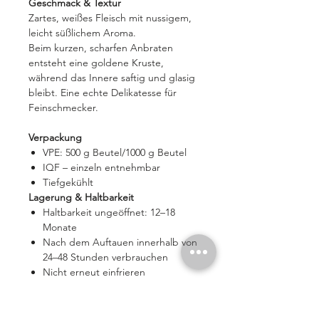
Geschmack & Textur
Zartes, weißes Fleisch mit nussigem,
leicht süßlichem Aroma.
Beim kurzen, scharfen Anbraten
entsteht eine goldene Kruste,
während das Innere saftig und glasig
bleibt. Eine echte Delikatesse für
Feinschmecker.
Verpackung
VPE: 500 g Beutel/1000 g Beutel
IQF – einzeln entnehmbar
Tiefgekühlt
Lagerung & Haltbarkeit
Haltbarkeit ungeöffnet: 12–18
Monate
Nach dem Auftauen innerhalb von
24–48 Stunden verbrauchen
Nicht erneut einfrieren
Hinweis: Ware kann leicht angetaut
ankommen. Qualitätsverlust entsteht
dadurch nicht.