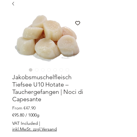
Jakobsmuschelfleisch
Tiefsee U10 Hotate –
Tauchergefangen | Noci di
Capesante
Sale
From
€47.90
Price
€95.80
/
1000g
€95.80
VAT Included
|
per
inkl.MwSt. zzgl.Versand
1000