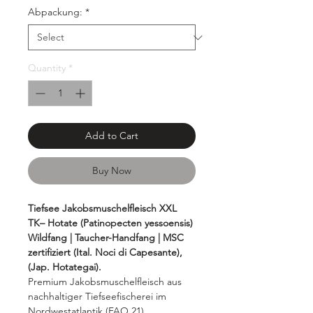
Grams
Abpackung:
*
Quantity
*
Add to Cart
Buy Now
Tiefsee Jakobsmuschelfleisch XXL
TK– Hotate (Patinopecten yessoensis)
Wildfang | Taucher-Handfang | MSC
zertifiziert (Ital. Noci di Capesante),
(Jap. Hotategai).
Premium Jakobsmuschelfleisch aus
nachhaltiger Tiefseefischerei im
Nordwestatlantik (FAO 21).