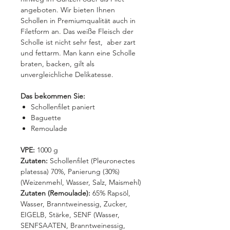
angeboten. Wir bieten Ihnen
Schollen in Premiumqualität auch in
Filetform an. Das weiße Fleisch der
Scholle ist nicht sehr fest, aber zart
und fettarm. Man kann eine Scholle
braten, backen, gilt als
unvergleichliche Delikatesse.
Das bekommen Sie:
Schollenfilet paniert
Baguette
Remoulade
VPE:
1000 g
Zutaten:
Schollenfilet (Pleuronectes
platessa) 70%, Panierung (30%)
(Weizenmehl, Wasser, Salz, Maismehl)
Zutaten (Remoulade):
65% Rapsöl,
Wasser, Branntweinessig, Zucker,
EIGELB, Stärke, SENF (Wasser,
SENFSAATEN, Branntweinessig,