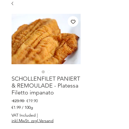
SCHOLLENFILET PANIERT
& REMOULADE - Platessa
Filetto impanato
Regular
Sale
 €23.90 
€19.90
Price
Price
€1.99
/
100g
€1.99
VAT Included
|
per
inkl.MwSt. zzgl.Versand
100