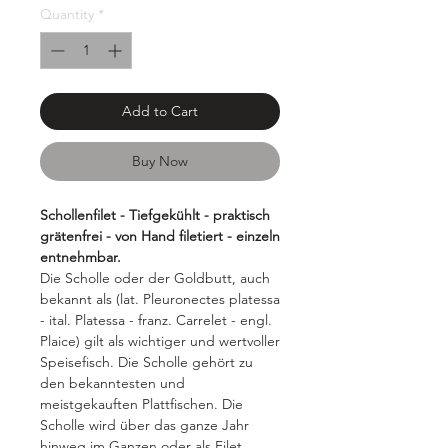
Grams
Quantity
*
Add to Cart
Buy Now
Schollenfilet - Tiefgekühlt - praktisch
grätenfrei - von Hand filetiert - einzeln
entnehmbar.
Die Scholle oder der Goldbutt, auch
bekannt als (lat. Pleuronectes platessa
- ital. Platessa - franz. Carrelet - engl.
Plaice) gilt als wichtiger und wertvoller
Speisefisch. Die Scholle gehört zu
den bekanntesten und
meistgekauften Plattfischen. Die
Scholle wird über das ganze Jahr
hinweg im Ganzen oder als Filet