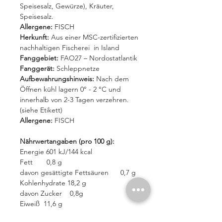
Speisesalz, Gewürze), Kräuter,
Speisesalz.
Allergene:
FISCH
Herkunft:
Aus einer MSC-zertifizierten
nachhaltigen Fischerei in Island
Fanggebiet:
FAO27 – Nordostatlantik
Fanggerät:
Schleppnetze
Aufbewahrungshinweis:
Nach dem
Öffnen kühl lagern 0° - 2 °C und
innerhalb von 2-3 Tagen verzehren.
(siehe Etikett)
Allergene:
FISCH
Nährwertangaben (pro 100 g):
Energie 601 kJ/144 kcal
Fett 0,8 g
davon gesättigte Fettsäuren 0,7 g
Kohlenhydrate 18,2 g
davon Zucker 0,8g
Eiweiß 11,6 g
Salz 0,5 g