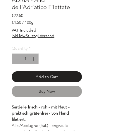
ADRIA - Alici
dell'Adriatico Filettate
Price
€22.50
€4.50
/
100g
€4.50
VAT Included
|
per
inkl.MwSt. zzgl.Versand
100
Grams
Quantity
*
Add to Cart
Buy Now
Sardelle frisch - roh - mit Haut -
praktisch grätenfrei - von Hand
filetiert.
Alici/Acciughe (ital.)– Engraulis