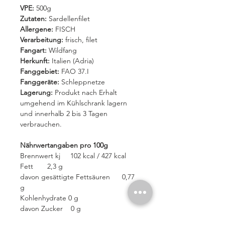
VPE:
500g
Zutaten:
Sardellenfilet
Allergene:
FISCH
Verarbeitung:
frisch, filet
Fangart:
Wildfang
Herkunft:
Italien (Adria)
Fanggebiet:
FAO 37.I
Fanggeräte:
Schleppnetze
Lagerung:
Produkt nach Erhalt
umgehend im Kühlschrank lagern
und innerhalb 2 bis 3 Tagen
verbrauchen.
Nährwertangaben pro 100g
Brennwert kj 102 kcal / 427 kcal
Fett 2,3 g
davon gesättigte Fettsäuren 0,77
g
Kohlenhydrate 0 g
davon Zucker 0 g
Eiweiß 20,7 g