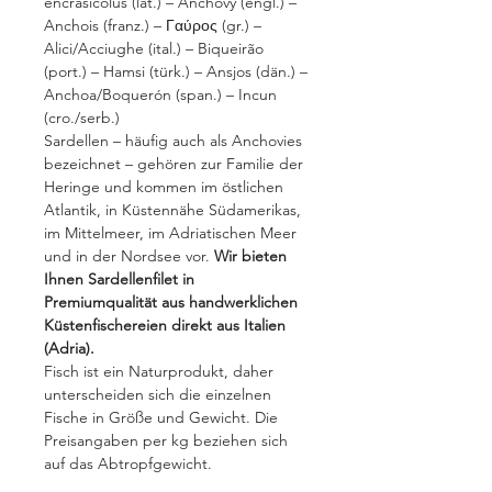
encrasicolus (lat.) – Anchovy (engl.) –
Anchois (franz.) – Γαύρος (gr.) –
Alici/Acciughe (ital.) – Biqueirão
(port.) – Hamsi (türk.) – Ansjos (dän.) –
Anchoa/Boquerón (span.) – Incun
(cro./serb.)
Sardellen – häufig auch als Anchovies
bezeichnet – gehören zur Familie der
Heringe und kommen im östlichen
Atlantik, in Küstennähe Südamerikas,
im Mittelmeer, im Adriatischen Meer
und in der Nordsee vor.
Wir bieten
Ihnen Sardellenfilet in
Premiumqualität aus handwerklichen
Küstenfischereien direkt aus Italien
(Adria).
Fisch ist ein Naturprodukt, daher
unterscheiden sich die einzelnen
Fische in Größe und Gewicht. Die
Preisangaben per kg beziehen sich
auf das Abtropfgewicht.