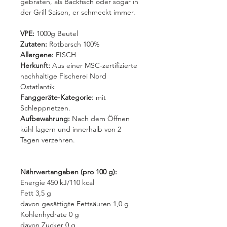
gebraten, als Backfisch oder sogar in
der Grill Saison, er schmeckt immer.
VPE:
1000g Beutel
Zutaten:
Rotbarsch 100%
Allergene:
FISCH
Herkunft:
Aus einer MSC-zertifizierte
nachhaltige Fischerei
Nord
Ostatlantik
Fanggeräte-Kategorie:
mit
Schleppnetzen.
Aufbewahrung:
Nach dem Öffnen
kühl lagern und innerhalb von 2
Tagen verzehren.
Nährwertangaben (pro 100 g):
Energie 450 kJ/110 kcal
Fett 3,5 g
davon gesättigte Fettsäuren 1,0 g
Kohlenhydrate 0 g
davon Zucker 0 g