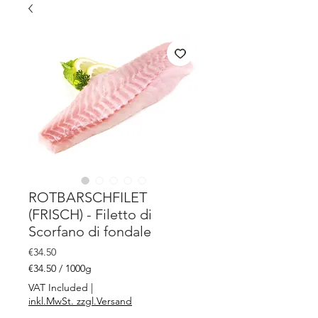
ROTBARSCHFILET
(FRISCH) - Filetto di
Scorfano di fondale
Price
€34.50
€34.50
/
1000g
€34.50
VAT Included
|
per
inkl.MwSt. zzgl.Versand
1000