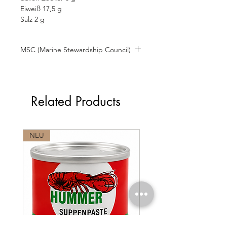
Eiweiß 17,5 g
Salz 2 g
MSC (Marine Stewardship Council)
MSC
Related Products
NEU
LABEL ROUGE