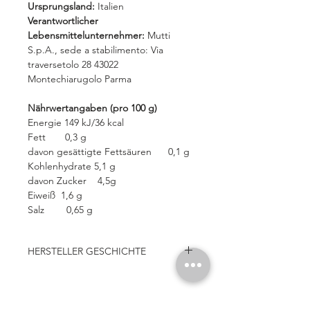
Ursprungsland:
Italien
Verantwortlicher
Lebensmittelunternehmer:
Mutti
S.p.A., sede a stabilimento: Via
traversetolo 28 43022
Montechiarugolo Parma
Nährwertangaben (pro 100 g)
Energie 149 kJ/36 kcal
Fett 0,3 g
davon gesättigte Fettsäuren 0,1 g
Kohlenhydrate 5,1 g
davon Zucker 4,5g
Eiweiß 1,6 g
Salz 0,65 g
HERSTELLER GESCHICHTE
Die italienische Firma
MUTTI
ist ein
Familienunternehmen,
das
Tradition
sehr groß schreibt. Seit