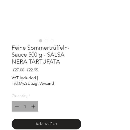
Feine Sommertrüffeln-
Sauce 500 g - SALSA
NERA TARTUFATA
Regular
Sale
 €27.00 
€22.95
Price
Price
VAT Included
|
inkl.MwSt. zzgl.Versand
Quantity
*
Add to Cart