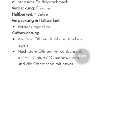
✔ Intensiver Trüffelgeschmack
Verpackung:
Flasche
Haltbarkeit:
4 Jahre
Verpackung & Haltbarkeit
Verpackung: Glas
Aufbewahrung
Vor dem Öffnen: Kühl und trocken
lagern.
Nach dem Öffnen: Im Kühlschrank
bei +2 °C bis +7 °C aufbewahren
und die Oberfläche mit etwas
Olivenöl bedecken.
Nährwerte pro 100 g
Energie: 1140 kJ / 273 kcal
Fett: 29 g
davon gesättigte Fettsäuren:
4,2 g
Kohlenhydrate: 2,1 g
davon Zucker: 1,3 g
Eiweiß: 1,5 g
Salz: 0,65 g