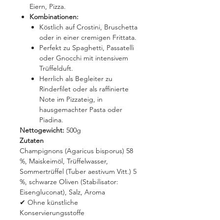
Eiern, Pizza.
Kombinationen:
Köstlich auf Crostini, Bruschetta
oder in einer cremigen Frittata.
Perfekt zu Spaghetti, Passatelli
oder Gnocchi mit intensivem
Trüffelduft.
Herrlich als Begleiter zu
Rinderfilet oder als raffinierte
Note im Pizzateig, in
hausgemachter Pasta oder
Piadina.
Nettogewicht:
500g
Zutaten
Champignons (Agaricus bisporus) 58
%, Maiskeimöl, Trüffelwasser,
Sommertrüffel (Tuber aestivum Vitt.) 5
%, schwarze Oliven (Stabilisator:
Eisengluconat), Salz, Aroma
✔ Ohne künstliche
Konservierungsstoffe