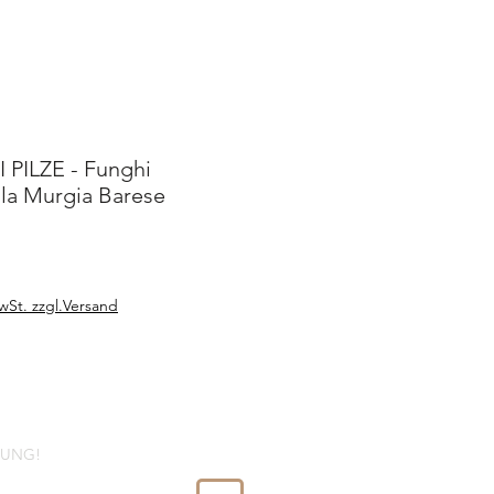
PILZE - Funghi
lla Murgia Barese
wSt. zzgl.Versand
LUNG!