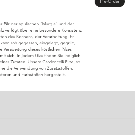
Pre-Order
her Pilz der apulischen “Murgia” und der
Pilz verfügt über eine besondere Konsistenz
rten des Kochens, der Verarbeitung. Er
r kann roh gegessen, eingelegt, gegrillt,
 Verabeitung dieses köstlichen Pilzes
it sich. In jedem Glas finden Sie lediglich
zelner Zutaten. Unsere Cardoncelli Pilze, so
hne die Verwendung von Zusatzstoffen,
atoren und Farbstoffen hergestellt.