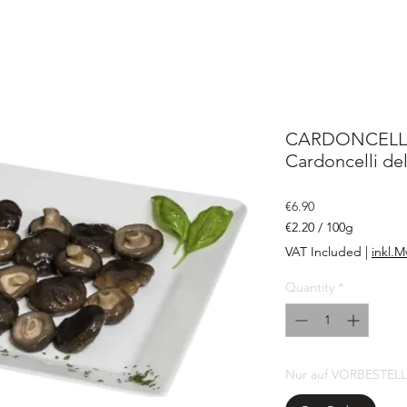
CARDONCELLI 
Cardoncelli de
Price
€6.90
€2.20
/
100g
€2.20
VAT Included
|
inkl.M
per
100
Quantity
*
Grams
Nur auf VORBESTEL