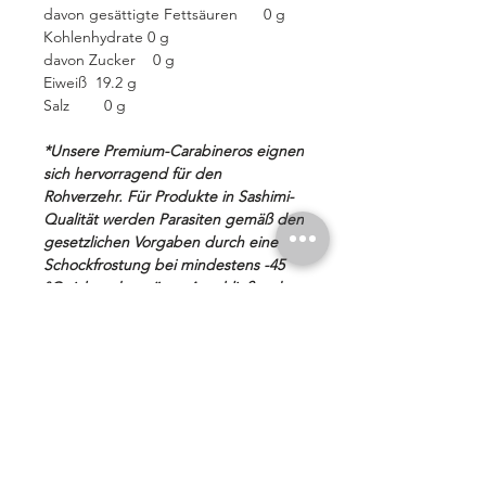
davon gesättigte Fettsäuren 0 g
Kohlenhydrate 0 g
davon Zucker 0 g
Eiweiß 19.2 g
Salz 0 g
*Unsere Premium-Carabineros eignen
sich hervorragend für den
Rohverzehr. Für Produkte in Sashimi-
Qualität werden Parasiten gemäß den
gesetzlichen Vorgaben durch eine
Schockfrostung bei mindestens -45
°C sicher abgetötet. Anschließend
bleiben Geschmack, Textur und
Frische optimal erhalten. Durch die
sofortige Tiefkühlung direkt nach
dem Fang garantieren wir höchste
Qualität und maximale
Produktsicherheit.