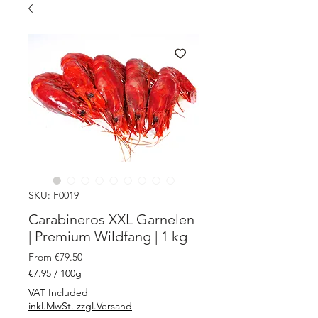
SKU: F0019
Carabineros XXL Garnelen
| Premium Wildfang | 1 kg
Sale
From
€79.50
Price
€7.95
/
100g
€7.95
VAT Included
|
per
inkl.MwSt. zzgl.Versand
100