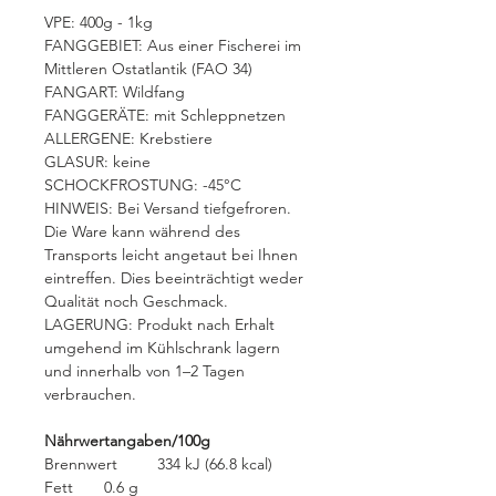
VPE: 400g - 1kg
FANGGEBIET: Aus einer Fischerei im
Mittleren Ostatlantik (FAO 34)
FANGART: Wildfang
FANGGERÄTE: mit Schleppnetzen
ALLERGENE: Krebstiere
GLASUR: keine
SCHOCKFROSTUNG: -45°C
HINWEIS: Bei Versand tiefgefroren.
Die Ware kann während des
Transports leicht angetaut bei Ihnen
eintreffen. Dies beeinträchtigt weder
Qualität noch Geschmack.
LAGERUNG: Produkt nach Erhalt
umgehend im Kühlschrank lagern
und innerhalb von 1–2 Tagen
verbrauchen.
Nährwertangaben/100g
Brennwert 334 kJ (66.8 kcal)
Fett 0.6 g