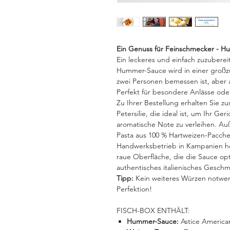
Ein Genuss für Feinschmecker - Hu
Ein leckeres und einfach zuzubere
Hummer-Sauce wird in einer großzüg
zwei Personen bemessen ist, aber a
Perfekt für besondere Anlässe oder
Zu Ihrer Bestellung erhalten Sie zu
Petersilie, die ideal ist, um Ihr Ge
aromatische Note zu verleihen. Au
Pasta aus 100 % Hartweizen-Paccheri
Handwerksbetrieb in Kampanien her
raue Oberfläche, die die Sauce opt
authentisches italienisches Geschm
Tipp:
Kein weiteres Würzen notwend
Perfektion!
FISCH-BOX ENTHÄLT:
Hummer-Sauce:
Astice America