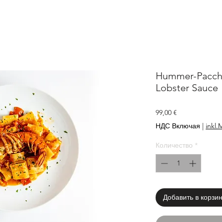
Hummer-Pacche
Lobster Sauce
Цена
99,00 €
НДС Включая
|
inkl.
Количество
*
Добавить в корзи