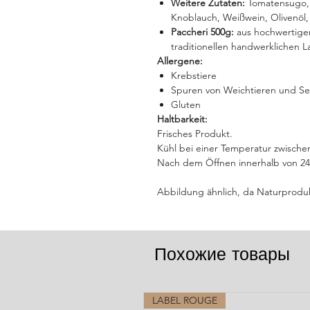
Weitere Zutaten:
Tomatensugo, S
Knoblauch, Weißwein, Olivenöl, 
Paccheri 500g:
aus hochwertigem
traditionellen handwerklichen 
Allergene:
Krebstiere
Spuren von Weichtieren und Sel
Gluten
Haltbarkeit:
Frisches Produkt.
Kühl bei einer Temperatur zwische
Nach dem Öffnen innerhalb von 24
Abbildung ähnlich, da Naturprodu
Похожие товары
LABEL ROUGE