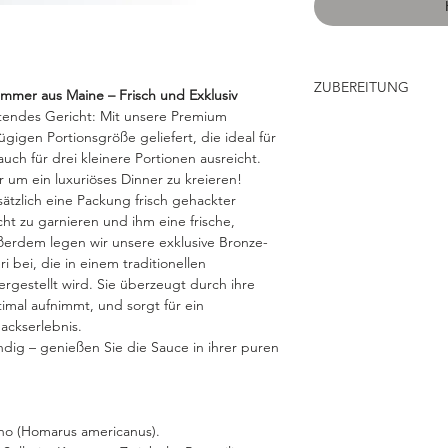
ZUBEREITUNG
mmer aus Maine – Frisch und Exklusiv
itendes Gericht: Mit unsere Premium
Einfach & Stressfrei
igen Portionsgröße geliefert, die ideal für
Erwärmen Sie die 
uch für drei kleinere Portionen ausreicht.
Kochen Sie die Pa
 um ein luxuriöses Dinner zu kreieren!
Sie sie nach dem 
sätzlich eine Packung frisch gehackter
Vermischen Sie al
richt zu garnieren und ihm eine frische,
vollen Geschmack
ßerdem legen wir unsere exklusive Bronze-
Servieren
: Sofort 
 bei, die in einem traditionellen
Olivenöl verfeiner
gestellt wird. Sie überzeugt durch ihre
Buon appetito!
imal aufnimmt, und sorgt für ein
ackserlebnis.
ig – genießen Sie die Sauce in ihrer puren
no (Homarus americanus).