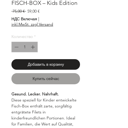
FISCH-BOX – Kids Edition
Обычная
Спеццена
 75,00 € 
59,00 €
цена
НДС Включая
|
inkl.MwSt. zzgl.Versand
Количество
*
Добавить в корзину
Купить сейчас
Gesund. Lecker. Nahrhaft.
Diese speziell für Kinder entwickelte
Fisch-Box enthält zarte, sorgfältig
entgrätete Filets in
kinderfreundlichen Portionen. Ideal
für Familien, die Wert auf Qualität,