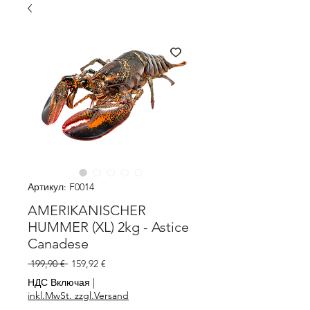
Артикул: F0014
AMERIKANISCHER
HUMMER (XL) 2kg - Astice
Canadese
Обычная
Спеццена
 199,90 € 
159,92 €
цена
НДС Включая
|
inkl.MwSt. zzgl.Versand