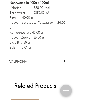
Nährwerte je 100g / 100ml:
Kalorien 568,00 kcal
Brennwert 2359,00 kJ
Fett 40,00 g
davon gesättigte Fettsäuren 24,00
g
Kohlenhydrate 40,00 g
davon Zucker 36,00 g
Eiweiß 7,50 g
Salz 0,01 g
VALRHONA
Seit 1922 kreiert Valrhona mit
natürlichen Aromen die wohl besten
Schokoladen der Welt. Professionelle
Related Products
Köche und Gourmets schwören auf
diese Produkte aus dem Hause
Valrhona.
Valrhona Couverture, Schokolade,
LABEL ROUGE
LABEL ROUGE
Kuvertüre französische Schokolade