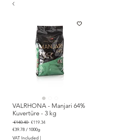
VALRHONA - Manjari 64%
Kuvertüre - 3 kg
Regular
Sale
 €140.40 
€119.34
Price
Price
€39.78
/
1000g
€39.78
VAT Included
|