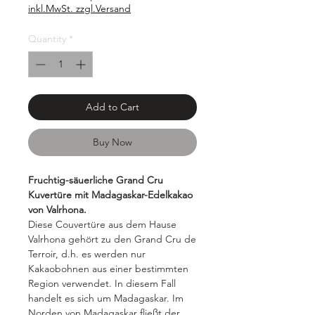
per
inkl.MwSt. zzgl.Versand
1000
Grams
Quantity
*
Add to Cart
Buy Now
Fruchtig-säuerliche Grand Cru
Kuvertüre mit Madagaskar-Edelkakao
von Valrhona.
Diese Couvertüre aus dem Hause
Valrhona gehört zu den Grand Cru de
Terroir, d.h. es werden nur
Kakaobohnen aus einer bestimmten
Region verwendet. In diesem Fall
handelt es sich um Madagaskar. Im
Norden von Madagaskar fließt der