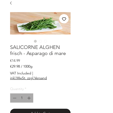
SALICORNE ALGHEN
frisch - Asparago di mare
Price
€14.99
€29.98
/
1000g
€29.98
VAT Included
|
per
inkl.MwSt. zzgl.Versand
1000
Grams
Quantity
*