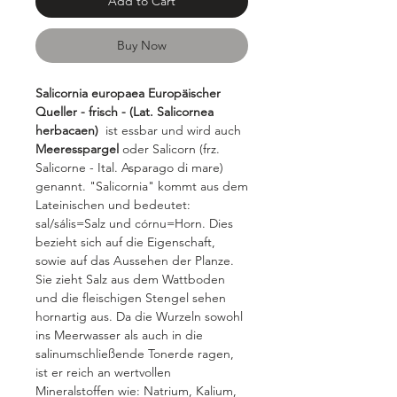
Add to Cart
Buy Now
Salicornia europaea Europäischer
Queller - frisch - (Lat. Salicornea
herbacaen)
ist essbar und wird auch
Meeresspargel
oder Salicorn (frz.
Salicorne - Ital. Asparago di mare)
genannt. "Salicornia" kommt aus dem
Lateinischen und bedeutet:
sal/sális=Salz und córnu=Horn. Dies
bezieht sich auf die Eigenschaft,
sowie auf das Aussehen der Planze.
Sie zieht Salz aus dem Wattboden
und die fleischigen Stengel sehen
hornartig aus. Da die Wurzeln sowohl
ins Meerwasser als auch in die
salinumschließende Tonerde ragen,
ist er reich an wertvollen
Mineralstoffen wie: Natrium, Kalium,