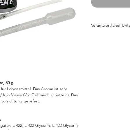
Verantwortlicher Un
Sosa Ingredients
S.L.
Moia, Catalunya, Spa
Die Firma Sosa ist in
Generationen für ihre
für die Patisserie be
man ausgezeichnete 
Früchte und Fruchtp
pulverisierte Milchp
sa, 50 g
Sorbets, aber auch T
 für Lebensmittel. Das Aroma ist sehr
 / Kilo Masse (Vor Gebrauch schütteln). Das
vorrichtung geliefert.
e
gator: E 422, E 422 Glycerin, E 422 Glycerin