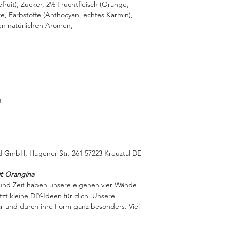
ruit), Zucker, 2% Fruchtfleisch (Orange,
e, Farbstoffe (Anthocyan, echtes Karmin),
en natürlichen Aromen,
g
d GmbH, Hagener Str. 261 57223 Kreuztal DE
it Orangina
 und Zeit haben unsere eigenen vier Wände
zt kleine DIY-Ideen für dich. Unsere
bar und durch ihre Form ganz besonders. Viel