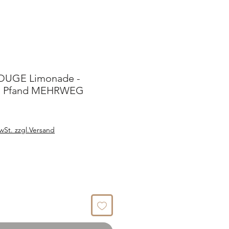
UGE Limonade -
kl. Pfand MEHRWEG
wSt. zzgl.Versand