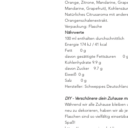
Orange, Zitrone, Mandarine, Grapef
Mandarine, Grapefruit), Kohlensäur
Natürliches Citrusaroma mit ander
Orangenschalenextrakt.
Verpackung:
Flasche
Nährwerte
100 ml enthalten durchschnittlich
Energie 174 kJ / 41 kcal
Fett 0 g
davon gesättigte Fettsäuren 0 
Kohlenhydrate 9.9 g
davon Zucker 9.7 g
Eiweiß 0 g
Salz 0 g
Hersteller: Schweppes Deutschlan
DIY - Verschönere dein Zuhause m
Während wir alle Zuhause bleiben
neu zu dekorieren, haben wir ab jet
Flaschen sind so vielfältig einsetz
Spaß!