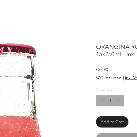
ORANGINA RO
15x250ml - In
Price
€22.90
VAT Included
|
inkl.M
Quantity
*
Add to Cart