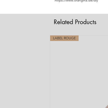
https://www.orangina.de/diy
Related Products
LABEL ROUGE