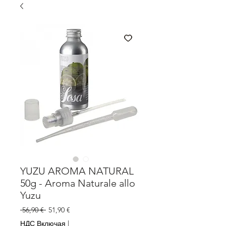
YUZU AROMA NATURAL
50g - Aroma Naturale allo
Yuzu
Обычная
Спеццена
 56,90 € 
51,90 €
цена
НДС Включая
|