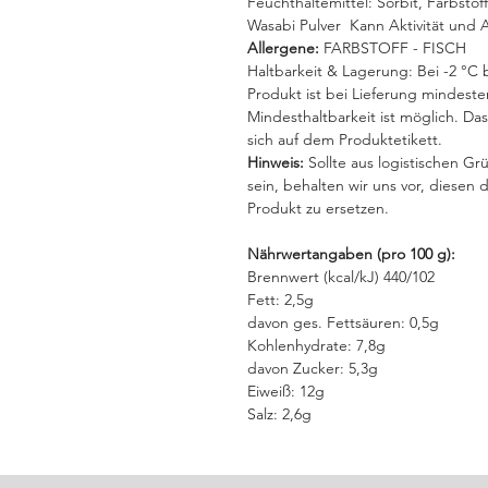
Feuchthaltemittel: Sorbit, Farbstof
Wasabi Pulver Kann Aktivität und 
Allergene:
FARBSTOFF - FISCH
Haltbarkeit & Lagerung:
Bei -2 °C 
Produkt ist bei Lieferung mindeste
Mindesthaltbarkeit ist möglich. D
sich auf dem Produktetikett.
Hinweis:
Sollte aus logistischen Grü
sein, behalten wir uns vor, diesen
Produkt zu ersetzen.
Nährwertangaben (pro 100 g):
Brennwert (kcal/kJ) 440/102
Fett: 2,5g
davon ges. Fettsäuren: 0,5g
Kohlenhydrate: 7,8g
davon Zucker: 5,3g
Eiweiß: 12g
Salz: 2,6g