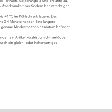
fe: Tartrazin, Gelborange-S und Brillantblau,
Aufmerksamkeit bei Kindern beeinträchtigen
bis +4 °C im Kühlschrank lagern. Das
ns 3-4 Monate haltbar. Eine längere
as genaue Mindesthaltbarkeitsdatum befindet
nden ein Artikel kurzfristig nicht verfügbar
 durch ein gleich- oder höherwertiges