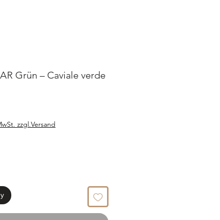
R Grün – Caviale verde
цена
MwSt. zzgl.Versand
ну