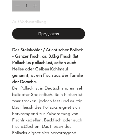
Auf Vorbestellung!
Предзаказ
Der Steinköhler / Atlantischer Pollack
- Ganzer Fisch, ca. 3,0kg Frisch (lat.
Pollachius pollachius), selten auch
Helles oder Gelbes Kohlmaul
genannt, ist ein Fisch aus der Familie
der Dorsche.
Der Pollack ist in Deutschland ein sehr
beliebter Speisefisch. Sein Fleisch ist
zwar trocken, jedoch fest und würzig.
Das Fleisch des Pollacks eignet sich
hervorragend zur Zubereitung von
Fischfrikadellen, Backfisch oder auch
Fischstäbchen. Das Fleisch des
Pollacks eignet sich hervorragend