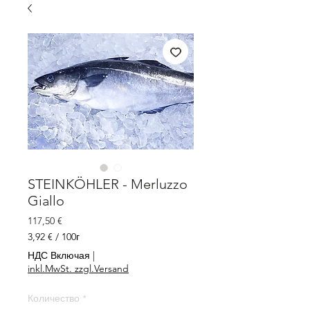
STEINKÖHLER - Merluzzo
Giallo
Цена
117,50 €
3,92 €
/
100г
3,92 €
НДС Включая
|
за
inkl.MwSt. zzgl.Versand
100
Граммы
Количество
*