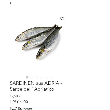
SARDINEN aus ADRIA -
Sarde dell' Adriatico
Цена
12,90 €
1,29 €
/
100г
1,29 €
НДС Включая
|