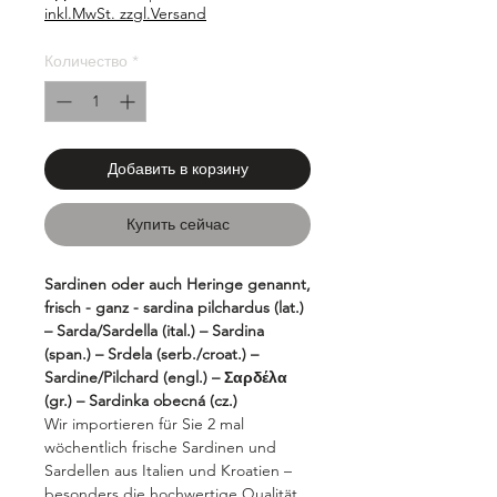
за
inkl.MwSt. zzgl.Versand
100
Граммы
Количество
*
Добавить в корзину
Купить сейчас
Sardinen oder auch Heringe genannt,
frisch - ganz - sardina pilchardus (lat.)
– Sarda/Sardella (ital.) – Sardina
(span.) – Srdela (serb./croat.) –
Sardine/Pilchard (engl.) – Σαρδέλα
(gr.) – Sardinka obecná (cz.)
Wir importieren für Sie 2 mal
wöchentlich frische Sardinen und
Sardellen aus Italien und Kroatien –
besonders die hochwertige Qualität