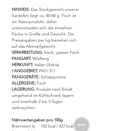
HINWEIS:
Das Stückgewicht unserer
Sardellen liegt ca. 40-60 g. Fisch ist
ein Naturprodukt, daher
unterscheiden sich die einzelnen
Fische in Größe und Gewicht. Die
Preisangaben per kg beziehen sich
auf das Abtropfgewicht.
VERARBEITUNG:
frisch, ganzer Fisch.
FANGART:
Wildfang
HERKUNFT:
Italien (Adria)
F
ANGGEBIET:
FAO 37.I
FANGGERÄTE:
Schleppnetze
ALLERGENE:
Fisch
LAGERUNG:
Produkt nach Erhalt
umgehend im Kühlschrank lagern
und innerhalb 2 bis 3 Tagen
verbrauchen.
Nährwertangaben pro 100g
Brennwert kj 102 kcal / 427 kcal