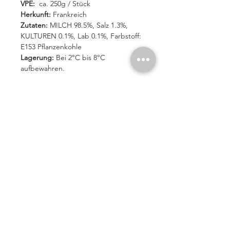
VPE:
ca. 250g / Stück
Herkunft:
Frankreich
Zutaten:
MILCH 98.5%, Salz 1.3%,
KULTUREN 0.1%, Lab 0.1%, Farbstoff:
E153 Pflanzenkohle
Lagerung:
Bei 2°C bis 8°C
aufbewahren.
Nährwertangaben (pro 100 g):
Brennwert (kcal/kJ) 294/1220
Fett: 24g
davon ges. Fettsäuren: 17g
Kohlenhydrate: 2,5g
davon Zucker: 1,7g
Eiweiß: 1,6g
Salz: 1,0g
Похожие товары