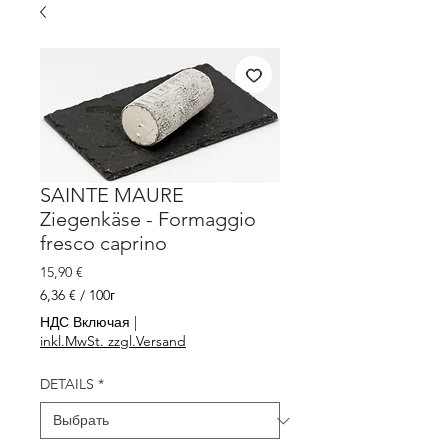
SAINTE MAURE
Ziegenkäse - Formaggio
fresco caprino
Цена
15,90 €
6,36 €
/
100г
6,36 €
НДС Включая
|
за
inkl.MwSt. zzgl.Versand
100
Граммы
DETAILS
*