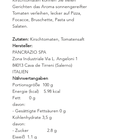
Kirschtomaten können Sie vielen
Gerichten das Aroma sonnengereifter
Tomaten verleihen, lecker auf Pizza,
Focacce, Bruschette, Pasta und
Salaten.
Zutaten:
Kirschtomaten, Tomatensaft
Hersteller:
PANCRAZIO SPA
Zona Industriale Via L. Angeloni 1
84013 Cava de Tirreni (Salerno)
ITALIEN
Nährwertangaben
Portionsgröße ‎100 g
Energie (kcal) ‎5.98 kcal
Fett ‎0 g
davon:
- Gesättigte Fettsäuren ‎0 g
Kohlenhydrate ‎3,5 g
davon:
- Zucker ‎2.8 g
Eiweiß ‎1.1 g