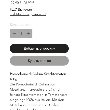
Обычная
Спеццена
 29,90 € 
26,90 €
цена
НДС Включая
|
inkl.MwSt. zzgl.Versand
Количество
*
Добавить в корзину
Купить сейчас
Pomodorini di Collina Kirschtomaten
400g
Die Pomodorini di Collina von
Metelliana (Pancrazio s.p.a.) sind
feinste Kirschtomaten in Tomatensaft
eingelegt 100% aus Italien. Mit den
Metelliana Pomodorini di Collina