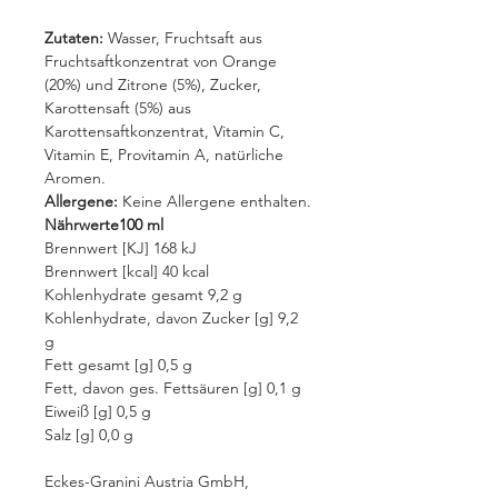
Zutaten:
Wasser, Fruchtsaft aus
Fruchtsaftkonzentrat von Orange
(20%) und Zitrone (5%), Zucker,
Karottensaft (5%) aus
Karottensaftkonzentrat, Vitamin C,
Vitamin E, Provitamin A, natürliche
Aromen.
Allergene:
Keine Allergene enthalten.
Nährwerte100 ml
Brennwert [KJ] 168 kJ
Brennwert [kcal] 40 kcal
Kohlenhydrate gesamt 9,2 g
Kohlenhydrate, davon Zucker [g] 9,2
g
Fett gesamt [g] 0,5 g
Fett, davon ges. Fettsäuren [g] 0,1 g
Eiweiß [g] 0,5 g
Salz [g] 0,0 g
Eckes-Granini Austria GmbH,