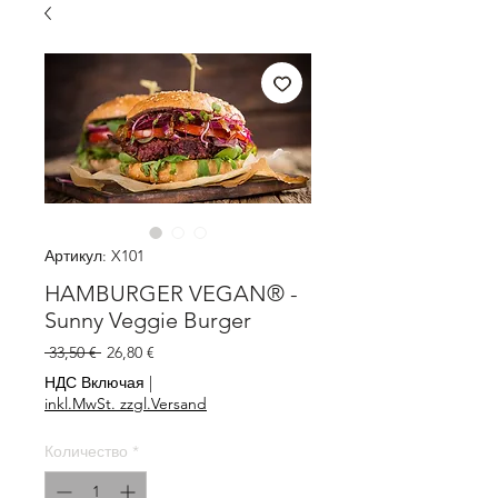
Артикул: X101
HAMBURGER VEGAN® -
Sunny Veggie Burger
Обычная
Спеццена
 33,50 € 
26,80 €
цена
НДС Включая
|
inkl.MwSt. zzgl.Versand
Количество
*