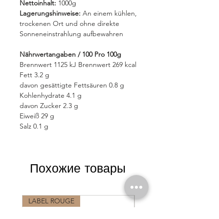
Nettoinhalt:
1000g
Lagerungshinweise:
An einem kühlen,
trockenen Ort und ohne direkte
Sonneneinstrahlung aufbewahren
Nährwertangaben / 100 Pro 100g
Brennwert 1125 kJ Brennwert 269 kcal
Fett 3.2 g
davon gesättigte Fettsäuren 0.8 g
Kohlenhydrate 4.1 g
davon Zucker 2.3 g
Eiweiß 29 g
Salz 0.1 g
Похожие товары
LABEL ROUGE
LABEL ROUGE