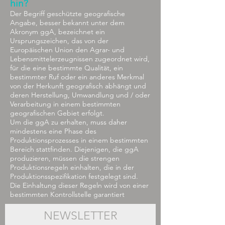
hin?
Der Begriff geschützte geografische
Angabe, besser bekannt unter dem
Akronym ggA, bezeichnet ein
Ursprungszeichen, das von der
Europäischen Union den Agrar- und
Lebensmittelerzeugnissen zugeordnet wird,
für die eine bestimmte Qualität, ein
bestimmter Ruf oder ein anderes Merkmal
von der Herkunft geografisch abhängt und
deren Herstellung, Umwandlung und / oder
Verarbeitung in einem bestimmten
geografischen Gebiet erfolgt.
Um die ggA zu erhalten, muss daher
mindestens eine Phase des
Produktionsprozesses in einem bestimmten
Bereich stattfinden. Diejenigen, die ggA
produzieren, müssen die strengen
Produktionsregeln einhalten, die in der
Produktionsspezifikation festgelegt sind.
Die Einhaltung dieser Regeln wird von einer
bestimmten Kontrollstelle garantiert
NEWSLETTER