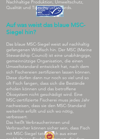
Nachhaltige Produktion, Umweltschutz,
Qualität und Tierschutzstandards.
Auf was weist das blaue MSC-
Siegel hin?
Das blaue MSC-Siegel weist auf nachhaltig
gefangenen Wildfisch hin. Der MSC (Marine
Stewardship Council) ist eine unabhängige,
gemeinnützige Organisation, die einen
Umweltstandard entwickelt hat, nach dem
sich Fischereien zertifizieren lassen können.
Diese dürfen dann nur noch so viel und so
oft Fisch fangen, dass sich die Bestände
erholen können und das betroffene
Ökosystem nicht geschädigt wird. Eine
MSC-zertifizierte Fischerei muss jedes Jahr
nachweisen, dass sie den MSC-Standard
weiterhin erfüllt und sich wo nötig,
verbessert.
Das heißt Verbraucherinnen und
Verbraucher können sicher sein, dass Fisch
mit MSC-Siegel tatsächlich aus einer
nachhaltigen Fischerei stammt, die dem