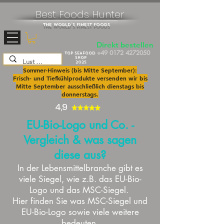
Best Foods Hunter
The World's Finest Foods
Direkt bestellen
+49 0172 4272050
TOP SEAFOOD
SHOP
2025
Sommer-Hinweis (bis Mitte September):
Frisch- und Tiefkühlprodukte versenden wir bis
Mitte September ausschließlich dienstags bis
donnerstags.
4,9
EU-Bio-Logo und Co. -
Vergleich & was sagen
diese aus?
In der Lebensmittelbranche gibt es
viele Siegel, wie z.B. das EU-Bio-
Logo und das MSC-Siegel.
Hier finden Sie was MSC-Siegel und
EU-Bio-Logo sowie viele weitere
bedeuten.