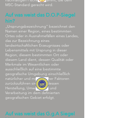
MSC-Standard gerecht wird.
Auf was weist das D.O.P-Siegel
hin?
„Ursprungsbezeichnung“ bezeichnet den
Namen einer Region, eines bestimmten
Ortes oder in Ausnahmefällen eines Landes,
das zur Bezeichnung eines
landwirtschaftlichen Erzeugnisses oder
Lebensmittels mit Ursprung in dieser
Region, diesem bestimmten Ort oder
diesem Land dient, dessen Qualität oder
Merkmale im Wesentlichen oder
ausschließlich auf eine bestimmte
geografische Umgebung einschließlich
natürlicher und menschlicher Faktoren
zurückzuführen sind und dessen
Herstellung, Umwandlung und
Verarbeitung im dem definierten
geografischen Gebiet erfolgt.
Auf was weist das G.g.A Siegel