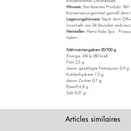
konzentrierter Zitronensaft.
Hinweis:
Sterilisiertes Produkt. Wi
Konservierungsmittel gemäß dem 
Lagerungshinweis:
Nach dem Öffne
innerhalb von 24 Stunden verbrau
Hersteller:
Heinz Italia Spa - Privac
Italien
Nährwertangaben Ø/100 g
Energie 336 kj (80 kcal)
Fett 2,5 g
davon gesättigte Fettsäuren 0,9 g
Kohlenhydrate 7,5 g
davon Zucker 0,1 g
Eiweiß 6,8 g
Salz 0,07 g
Articles similaires