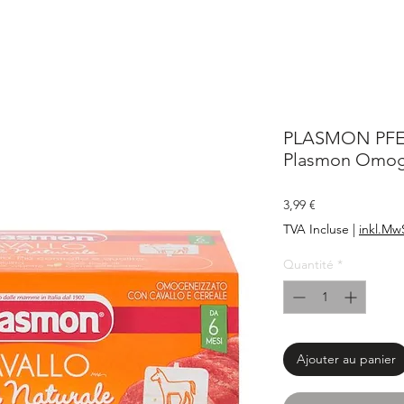
PLASMON PFERD
Plasmon Omoge
Prix
3,99 €
TVA Incluse
|
inkl.Mw
Quantité
*
Ajouter au panier