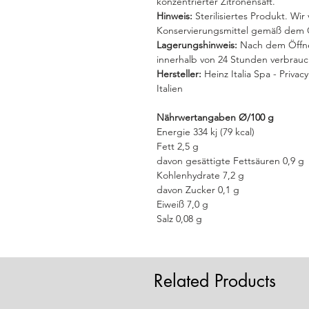
konzentrierter Zitronensaft.
Hinweis:
Sterilisiertes Produkt. Wi
Konservierungsmittel gemäß dem 
Lagerungshinweis:
Nach dem Öffne
innerhalb von 24 Stunden verbrau
Hersteller:
Heinz Italia Spa - Privac
Italien
Nährwertangaben Ø/100 g
Energie 334 kj (79 kcal)
Fett 2,5 g
davon gesättigte Fettsäuren 0,9 g
Kohlenhydrate 7,2 g
davon Zucker 0,1 g
Eiweiß 7,0 g
Salz 0,08 g
Related Products