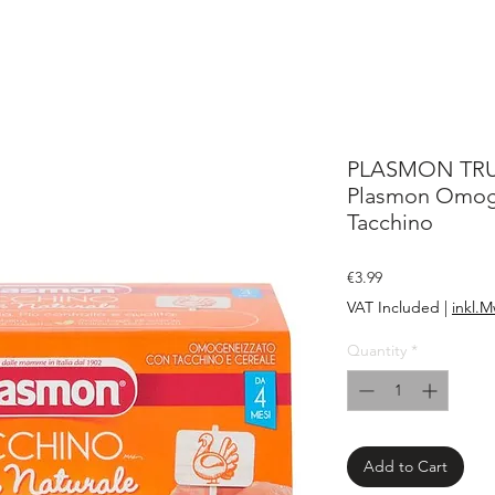
PLASMON TRUT
Plasmon Omog
Tacchino
Price
€3.99
VAT Included
|
inkl.M
Quantity
*
Add to Cart