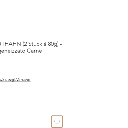
HAHN (2 Stück à 80g) -
eneizzato Carne
wSt. zzgl.Versand