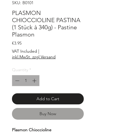
SKU: B0101
PLASMON
CHIOCCIOLINE PASTINA
(1 Stück à 340g) - Pastine
Plasmon
Price
€3.95
VAT Included
|
inkl.MwSt. zzgl.Versand
Quantity
*
Add to Cart
Buy Now
Plasmon Chioccioline