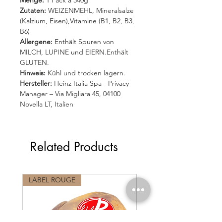
Menge:
1 Pack á 340g
Zutaten:
WEIZENMEHL, Mineralsalze
(Kalzium, Eisen),Vitamine (B1, B2, B3,
B6)
Allergene:
Enthält Spuren von
MILCH, LUPINE und EIERN.Enthält
GLUTEN.
Hinweis:
Kühl und trocken lagern.
Hersteller:
Heinz Italia Spa - Privacy
Manager – Via Migliara 45, 04100
Novella LT, Italien
Related Products
LABEL ROUGE
LABEL ROUGE